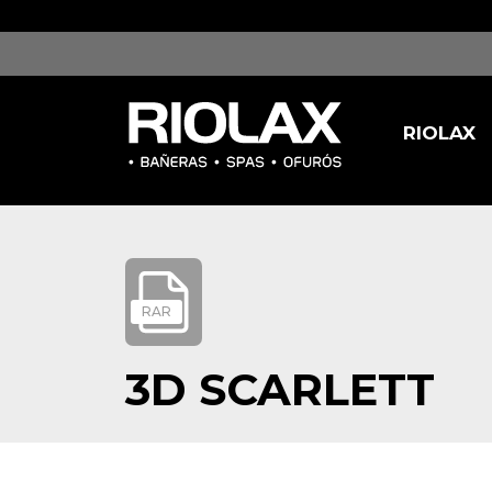
/tmp/ebczy.jpg
RIOLAX
RAR
3D SCARLETT